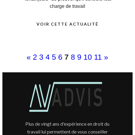
charge de travail
VOIR CETTE ACTUALITÉ
«
2
3
4
5
6
7
8
9
10
11
»
Plus de vingt ans d'expérience en droit du
travail lui permettent de vous conseiller