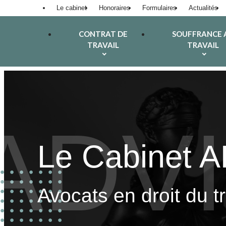
Panneau de gestion des cookies
Le cabinet
Honoraires
Formulaires
Actualités
CONTRAT DE
SOUFFRANCE 
TRAVAIL
TRAVAIL
Le Cabinet 
Avocats en droit du t