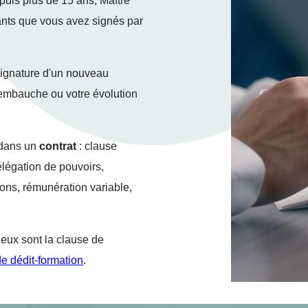
depuis plus de 15 ans, Maître
nants que vous avez signés par
ignature d'un nouveau
 embauche ou votre évolution
 dans un
contrat
: clause
délégation de pouvoirs,
ions, rémunération variable,
ieux sont la clause de
e dédit-formation
.