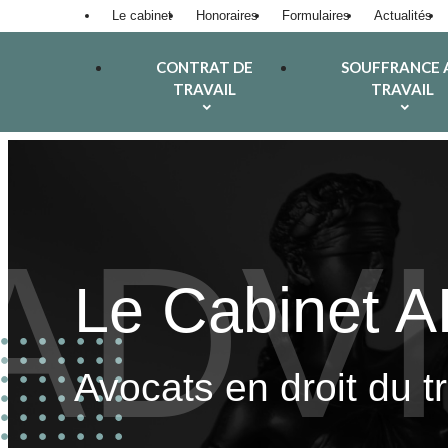
Panneau de gestion des cookies
Le cabinet
Honoraires
Formulaires
Actualités
CONTRAT DE
SOUFFRANCE 
TRAVAIL
TRAVAIL
Le Cabinet 
Avocats en droit du t