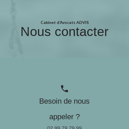
Cabinet d’Avocats ADVIS
Nous contacter
phone
Besoin de nous
appeler ?
02.99.79.79.99