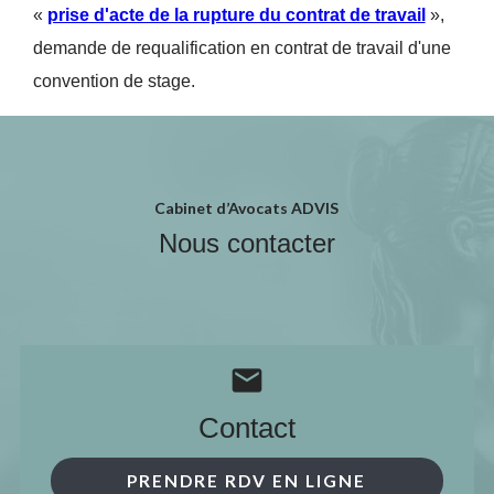
«
prise d'acte de la rupture du contrat de travail
»,
demande de requalification en contrat de travail d'une
convention de stage.
Cabinet d’Avocats ADVIS
Nous contacter
mail
Contact
PRENDRE RDV EN LIGNE