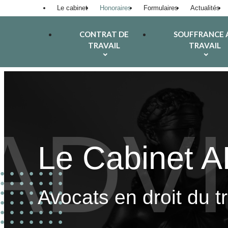
Panneau de gestion des cookies
Le cabinet
Honoraires
Formulaires
Actualités
CONTRAT DE
SOUFFRANCE 
TRAVAIL
TRAVAIL
Le Cabinet 
Avocats en droit du t