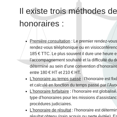
Il existe trois méthodes d
honoraires :
Première consultation
: Le premier rendez-vous
rendez-vous téléphonique ou en visioconférence
185 € TTC. Le plus souvent il dure une heure e
l'accompagnement souhaité et la difficulté du dos
déterminé au sein d'une convention d'honoraire
entre 180 € HT et 210 € HT.
L'honoraire au temps passé
: l'honoraire est fix
et calculé en fonction du temps passé par l'Avoc
L'honoraire forfaitaire
: l'honoraire est globalisé
type d'honoraires pour les missions d'assistan
procédures judiciaires.
L'honoraire de résultat
: l'honoraire est déterm
résultat obtenu (gain acquis ou perte évitée). 