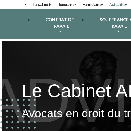
Panneau de gestion des cookies
Le cabinet
Honoraires
Formulaires
Actualités
CONTRAT DE
SOUFFRANCE 
TRAVAIL
TRAVAIL
Le Cabinet 
Avocats en droit du t