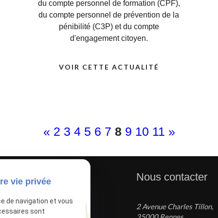
du compte personnel de formation (CPF),
du compte personnel de prévention de la
pénibilité (C3P) et du compte
d'engagement citoyen.
VOIR CETTE ACTUALITÉ
«
2
3
4
5
6
7
8
9
10
11
»
tiles
Nous contacter
re vie privée
ce de navigation et vous
2 Avenue Charles Tillon,
tions légales
cessaires sont
35000 Rennes