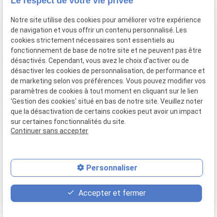
Le respect de votre vie privée
Newletter
Notre site utilise des cookies pour améliorer votre expérience
Inscrivez-vous à la newsletter du Cabinet ADVIS
de navigation et vous offrir un contenu personnalisé. Les
cookies strictement nécessaires sont essentiels au
fonctionnement de base de notre site et ne peuvent pas être
désactivés. Cependant, vous avez le choix d'activer ou de
désactiver les cookies de personnalisation, de performance et
de marketing selon vos préférences. Vous pouvez modifier vos
paramètres de cookies à tout moment en cliquant sur le lien
'Gestion des cookies' situé en bas de notre site. Veuillez noter
que la désactivation de certains cookies peut avoir un impact
sur certaines fonctionnalités du site.
Continuer sans accepter
SIRET :
83411528900011
Personnaliser
place
contact_page
phone
Accepter et fermer
Plan d'accès
Contact
02.99.79.79.99