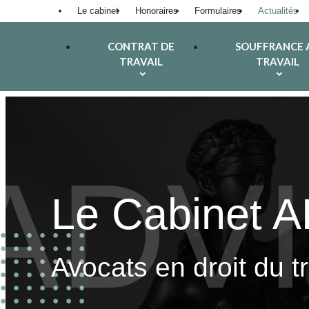
Panneau de gestion des cookies
Le cabinet
Honoraires
Formulaires
Actualités
CONTRAT DE
SOUFFRANCE 
TRAVAIL
TRAVAIL
Le Cabinet 
Avocats en droit du t