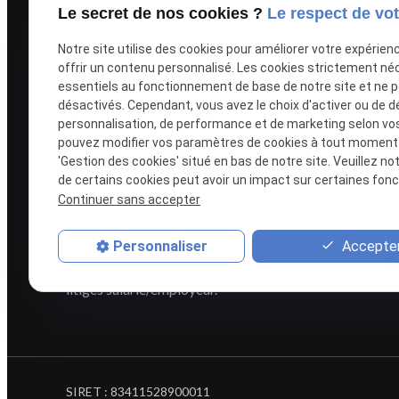
Liens u
Le secret de nos cookies ?
Le respect de vot
Notre site utilise des cookies pour améliorer votre expérien
Men
offrir un contenu personnalisé. Les cookies strictement né
essentiels au fonctionnement de base de notre site et ne 
Poli
désactivés. Cependant, vous avez le choix d'activer ou de d
Plus de vingt ans d'expérience en
Plan
personnalisation, de performance et de marketing selon vo
pouvez modifier vos paramètres de cookies à tout moment en
droit du travail lui permettent de
Gest
'Gestion des cookies' situé en bas de notre site. Veuillez no
vous conseiller avec efficacité,
de certains cookies peut avoir un impact sur certaines fonct
clairvoyance et pragmatisme.
Continuer sans accepter
Elle vous représente devant toutes
Accepter
Personnaliser
les juridictions connaissant des
litiges salarié/employeur.
SIRET :
83411528900011