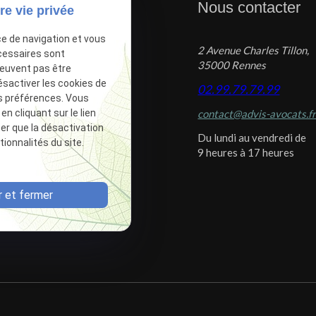
tiles
Nous contacter
re vie privée
ce de navigation et vous
2 Avenue Charles Tillon,
tions légales
cessaires sont
35000 Rennes
peuvent pas être
tique de confidentialité
ésactiver les cookies de
02.99.79.79.99
 du site
s préférences. Vous
 cliquant sur le lien
contact@advis-avocats.f
ion des cookies
ter que la désactivation
Du lundi au vendredi de
ionnalités du site.
9 heures à 17 heures
 et fermer