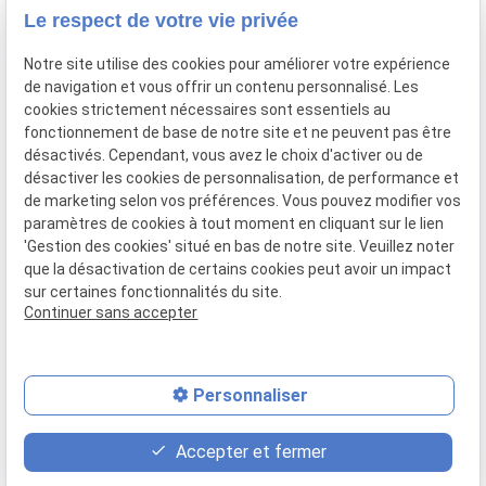
Le respect de votre vie privée
Newletter
Notre site utilise des cookies pour améliorer votre expérience
Inscrivez-vous à la newsletter du Cabinet ADVIS
de navigation et vous offrir un contenu personnalisé. Les
cookies strictement nécessaires sont essentiels au
fonctionnement de base de notre site et ne peuvent pas être
désactivés. Cependant, vous avez le choix d'activer ou de
désactiver les cookies de personnalisation, de performance et
de marketing selon vos préférences. Vous pouvez modifier vos
paramètres de cookies à tout moment en cliquant sur le lien
'Gestion des cookies' situé en bas de notre site. Veuillez noter
que la désactivation de certains cookies peut avoir un impact
sur certaines fonctionnalités du site.
Continuer sans accepter
SIRET :
83411528900011
Personnaliser
place
contact_page
phone
Accepter et fermer
Plan d'accès
Contact
02.99.79.79.99