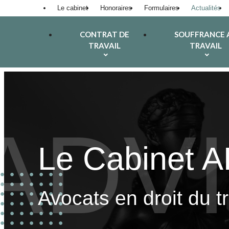
Panneau de gestion des cookies
Le cabinet
Honoraires
Formulaires
Actualités
CONTRAT DE
SOUFFRANCE 
TRAVAIL
TRAVAIL
Le Cabinet 
Avocats en droit du t