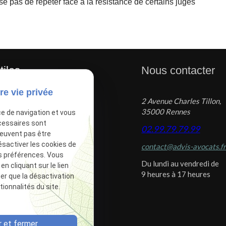
e pas de répéter face à la résistance de certains juges
tiles
Nous contacter
re vie privée
2 Avenue Charles Tillon,
tions légales
35000 Rennes
ce de navigation et vous
tique de confidentialité
cessaires sont
02.99.79.79.99
peuvent pas être
 du site
ésactiver les cookies de
contact@advis-avocats.f
ion des cookies
s préférences. Vous
Du lundi au vendredi de
 cliquant sur le lien
9 heures à 17 heures
ter que la désactivation
ionnalités du site.
 et fermer