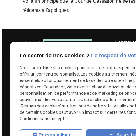
Voilà un principe que la Cour de Cassation ne se lass
réticents à l'appliquer.
Liens u
Le secret de nos cookies ?
Le respect de vot
Men
Notre site utilise des cookies pour améliorer votre expérien
Poli
offrir un contenu personnalisé. Les cookies strictement né
essentiels au fonctionnement de base de notre site et ne 
Plus de vingt ans d'expérience en
Plan
désactivés. Cependant, vous avez le choix d'activer ou de d
droit du travail lui permettent de
Gest
personnalisation, de performance et de marketing selon vo
vous conseiller avec efficacité,
pouvez modifier vos paramètres de cookies à tout moment en
clairvoyance et pragmatisme.
'Gestion des cookies' situé en bas de notre site. Veuillez no
de certains cookies peut avoir un impact sur certaines fonct
Continuer sans accepter
Elle vous représente devant toutes
les juridictions connaissant des
Accepter
Personnaliser