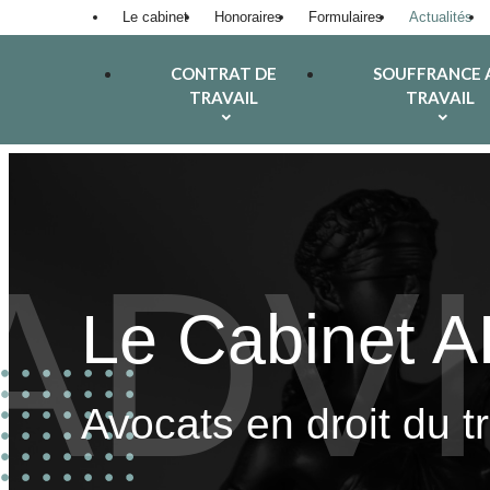
Panneau de gestion des cookies
Le cabinet
Honoraires
Formulaires
Actualités
CONTRAT DE
SOUFFRANCE 
TRAVAIL
TRAVAIL
Le Cabinet 
Avocats en droit du t