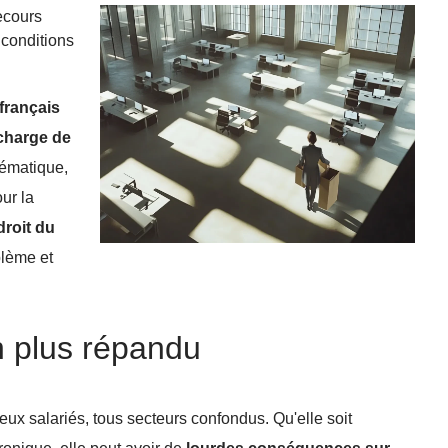
ecours
 conditions
français
rcharge de
lématique,
our la
droit du
blème et
 plus répandu
eux salariés, tous secteurs confondus. Qu'elle soit