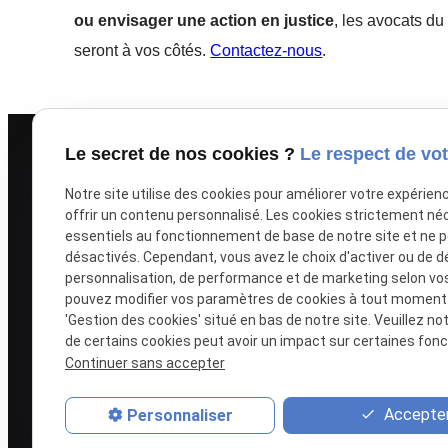
ou envisager une action en justice
, les avocats d
seront à vos côtés.
Contactez-nous
.
Le secret de nos cookies ?
Le respect de vot
Liens u
Notre site utilise des cookies pour améliorer votre expérien
offrir un contenu personnalisé. Les cookies strictement né
Men
essentiels au fonctionnement de base de notre site et ne 
Poli
désactivés. Cependant, vous avez le choix d'activer ou de d
personnalisation, de performance et de marketing selon vo
Plus de vingt ans d'expérience en
Plan
pouvez modifier vos paramètres de cookies à tout moment en
droit du travail lui permettent de
Gest
'Gestion des cookies' situé en bas de notre site. Veuillez no
vous conseiller avec efficacité,
de certains cookies peut avoir un impact sur certaines fonct
clairvoyance et pragmatisme.
Continuer sans accepter
Accepter
Personnaliser
Elle vous représente devant toutes
les juridictions connaissant des