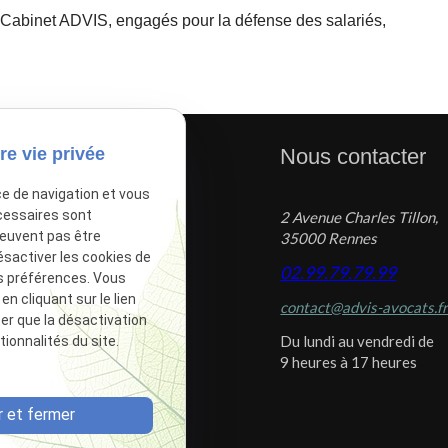
u Cabinet ADVIS, engagés pour la défense des salariés,
re vie privée
tiles
Nous contacter
ce de navigation et vous
cessaires sont
2 Avenue Charles Tillon,
tions légales
peuvent pas être
35000 Rennes
tique de confidentialité
ésactiver les cookies de
02.99.79.79.99
s préférences. Vous
 du site
 cliquant sur le lien
contact@advis-avocats.f
ion des cookies
ter que la désactivation
Du lundi au vendredi de
ionnalités du site.
9 heures à 17 heures
 et fermer